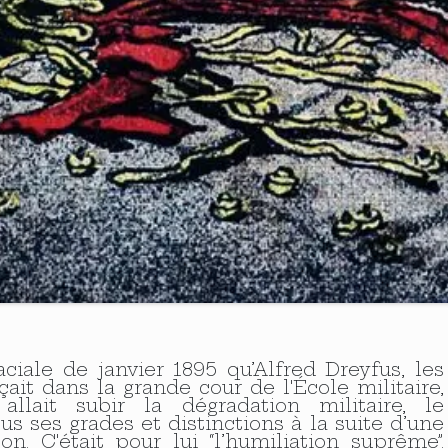
ciale de janvier 1895 qu’Alfred Dreyfus, les
ait dans la grande cour de l'École militaire,
lait subir la dégradation militaire, le
s ses grades et distinctions à la suite d’une
n. C'était pour lui “l’humiliation suprême”.