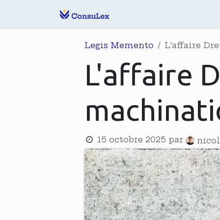
Se rendre au contenu
Accueil
Notre É
Legis Memento
L'affaire Dr
L'affaire 
machinatio
15 octobre 2025
par
nico