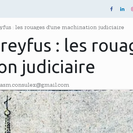
quipe
Événements
Notre Revue
eyfus : les rouages d'une machination judiciaire
Dreyfus : les rou
n judiciaire
lasm.consulex@gmail.com