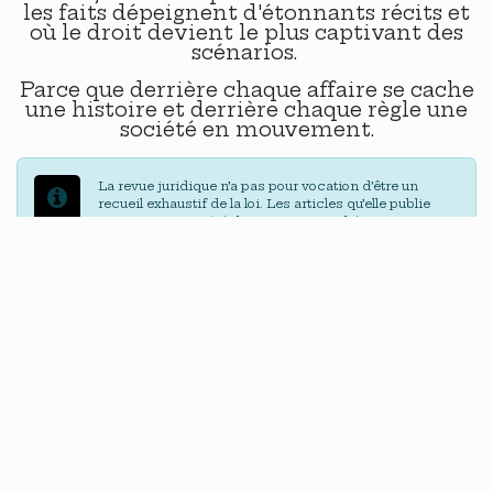
les faits dépeignent d'étonnants récits et
où le droit devient le plus captivant des
scénarios.
Parce que derrière chaque affaire se cache
une histoire et derrière chaque règle une
société en mouvement.
La revue juridique n’a pas pour vocation d’être un
recueil exhaustif de la loi. Les articles qu’elle publie
visent avant tout à éclairer certaines thématiques ou
enjeux juridiques, sans prétendre à une analyse
complète ou technique de l’ensemble du cadre légal.